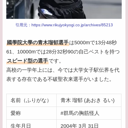
引用元：https://www.rikujyokyogi.co.jp/archives/85213
國學院大學の青木瑠郁選手
は5000mで13分48秒
61、10000mでは28分32秒90の自己ベストを持つ
スピード型の選手
です。
高校の一学年上には、今では大学女子駅伝界を代
表する存在である不破聖衣来選手がいました。
名前（ふりがな）
青木 瑠郁 (あおき るい)
愛称
#群馬の胸筋怪人
生年月日
2004年 3月 31日