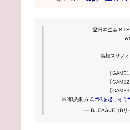
🏆日本生命 B.LEA
🔥
島根スサノオ
【GAME1】0
【GAME2】0
【GAME3】0
※2戦先勝方式
#風を起こそう
— B.LEAGUE（Bリ