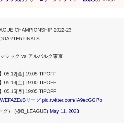
GUE CHAMPIONSHIP 2022-23
QUARTERFINALS
マジック vs アルバルク東京
5.12[金] 19:05 TIPOFF
5.13[土] 19:00 TIPOFF
5.15[月] 19:05 TIPOFF
#WEFAZE
#Bリーグ
pic.twitter.com/IA9ecGGl7o
ーグ） (@B_LEAGUE)
May 11, 2023