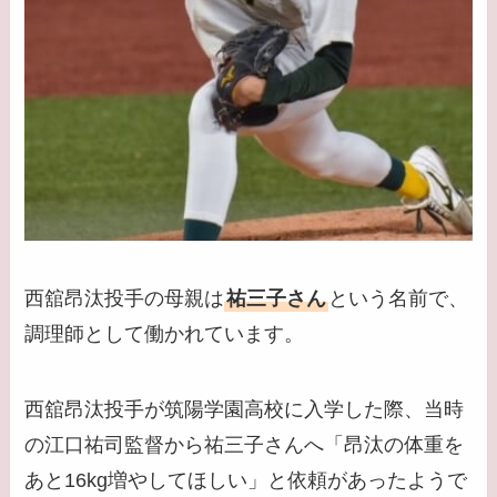
西舘昂汰投手の母親は
祐三子さん
という名前で、
調理師として働かれています。
西舘昂汰投手が筑陽学園高校に入学した際、当時
の江口祐司監督から祐三子さんへ「昂汰の体重を
あと16kg増やしてほしい」と依頼があったようで