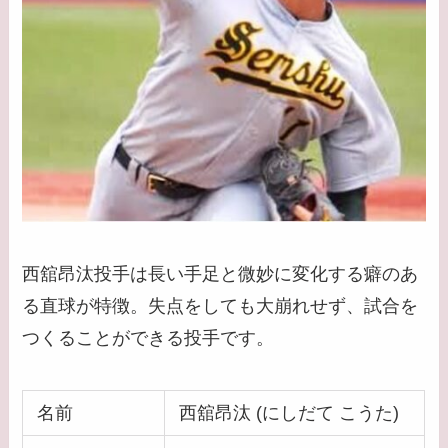
西舘昂汰投手は長い手足と微妙に変化する癖のあ
る直球が特徴。失点をしても大崩れせず、試合を
つくることができる投手です。
名前
西舘昂汰 (にしだて こうた)