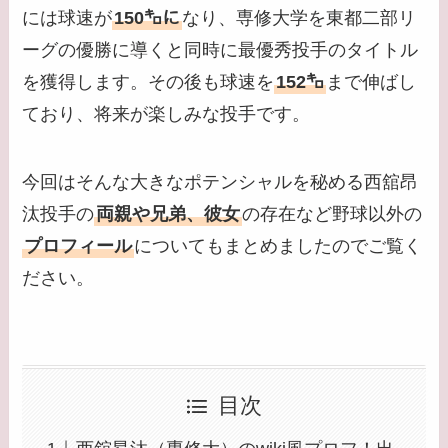
には球速が
150㌔に
なり、専修大学を東都二部リ
ーグの優勝に導くと同時に最優秀投手のタイトル
を獲得します。その後も球速を
152㌔
まで伸ばし
ており、将来が楽しみな投手です。
今回はそんな大きなポテンシャルを秘める西舘昂
汰投手の
両親や兄弟、彼女
の存在など野球以外の
プロフィール
についてもまとめましたのでご覧く
ださい。
目次