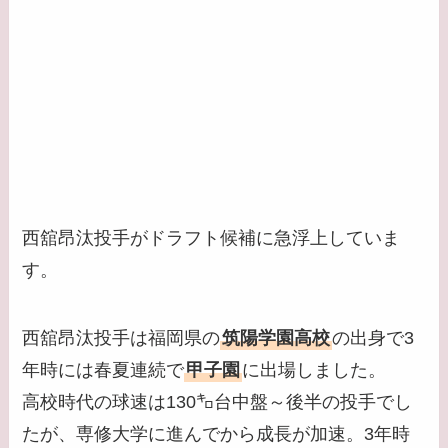
西舘昂汰投手がドラフト候補に急浮上していま
す。
西舘昂汰投手は福岡県の
筑陽学園高校
の出身で3
年時には春夏連続で
甲子園
に出場しました。
高校時代の球速は130㌔台中盤～後半の投手でし
たが、専修大学に進んでから成長が加速。3年時