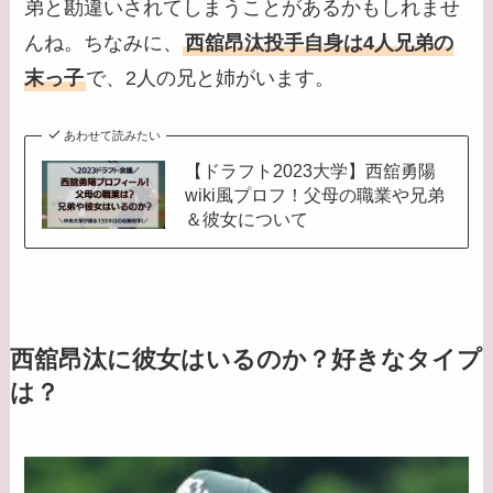
弟と勘違いされてしまうことがあるかもしれませ
んね。ちなみに、
西舘昂汰投手自身は4人兄弟の
末っ子
で、2人の兄と姉がいます。
あわせて読みたい
【ドラフト2023大学】西舘勇陽
wiki風プロフ！父母の職業や兄弟
＆彼女について
西舘昂汰に彼女はいるのか？好きなタイプ
は？