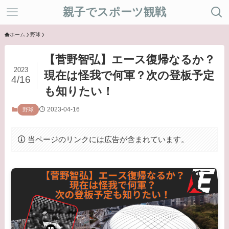
親子でスポーツ観戦
ホーム
野球
【菅野智弘】エース復帰なるか？
2023
現在は怪我で何軍？次の登板予定
4/16
も知りたい！
2023-04-16
野球
当ページのリンクには広告が含まれています。