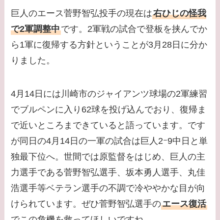
巨人のエース菅野智弘投手の現在は
右ひじの怪我
で2軍調整中
です。2軍戦の試合で登板を挟んでか
ら1軍に復帰する方針ということが3月28日に分か
りました。
4月14日には川崎市のジャイアンツ球場の2軍練習
でブルペンに入り62球を投げ込んでおり、復帰ま
で近いところまできていると語っています。です
が同日の4月14日の一軍の試合は巨人2ｰ9中日と単
独最下位へ。世間では原監督をはじめ、巨人の主
力選手である菅野智弘選手、坂本勇人選手、丸佳
浩選手等ベテラン選手の不調で冷ややかな目が向
けられています。ぜひ菅野智弘選手の
エース復活
でこの危機を救ってほしいですね。