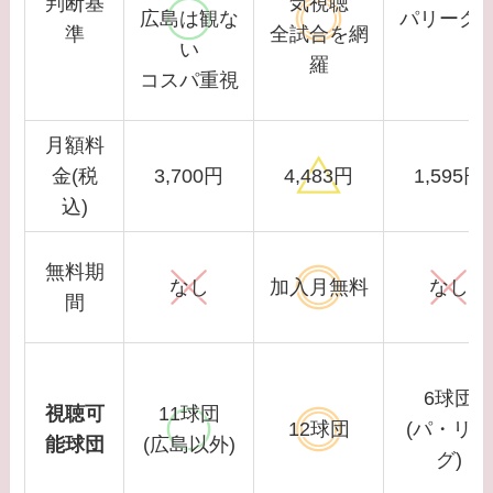
判断基
気視聴
広島は観な
パリーグ
準
全試合を網
い
羅
コスパ重視
月額料
金(税
3,700円
4,483円
1,595円
込)
無料期
なし
加入月無料
なし
間
6球団
視聴可
11球団
12球団
(パ・リー
能球団
(広島以外)
グ)