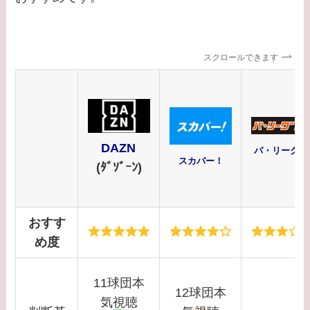
スクロールできます
DAZN
パ・リーグT
スカパー！
(ﾀﾞｿﾞｰﾝ)
おすす
め度
11球団本
12球団本
気視聴