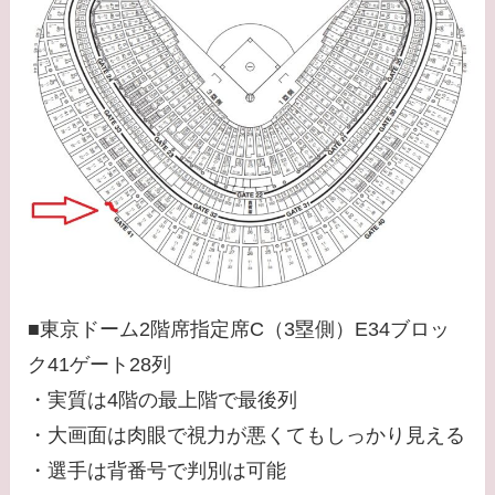
■東京ドーム2階席指定席C（3塁側）E34ブロッ
ク41ゲート28列
・実質は4階の最上階で最後列
・大画面は肉眼で視力が悪くてもしっかり見える
・選手は背番号で判別は可能